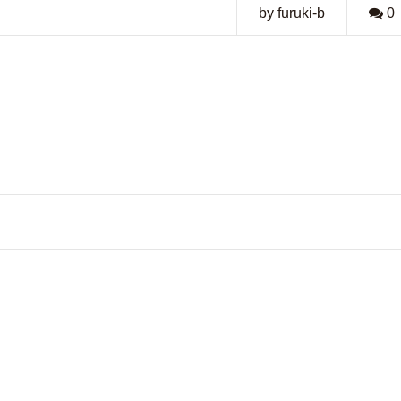
by furuki-b
0