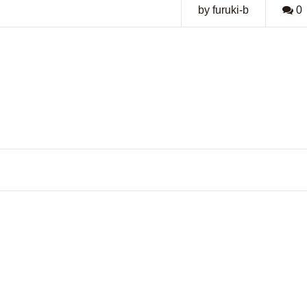
by furuki-b
0